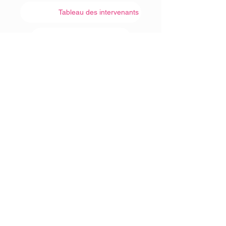
Tableau des intervenants
Tableau de veille
Connaitre sa période d'audit de surveillance
Appelez-moi
Je répondrai avec plaisir
à vos questions
Recevez chaque trimestre ma
newsletter pour nourrir votre veille !